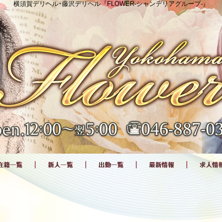
横須賀デリヘル･藤沢デリヘル『FLOWER-シャンデリアグループ-』