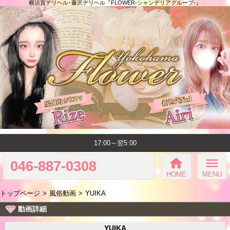
横須賀デリヘル･藤沢デリヘル『FLOWER-シャンデリアグループ-』
17:00～翌5:00
home
menu
046-887-0308
HOME
MENU
トップページ
風俗動画
YUIKA
動画詳細
YUIKA